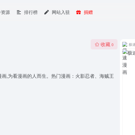
件资源
排行榜
网站入驻
捐赠
收藏
极
0
好漫画,为看漫画的人而生。热门漫画：火影忍者、海贼王