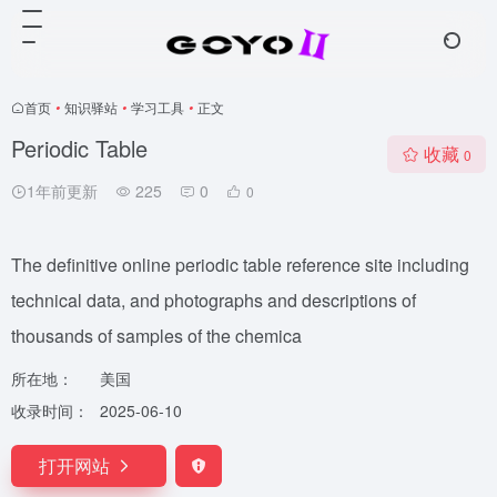
首页
•
知识驿站
•
学习工具
•
正文
Periodic Table
收藏
0
1年前更新
225
0
0
The definitive online periodic table reference site including
technical data, and photographs and descriptions of
thousands of samples of the chemica
所在地：
美国
收录时间：
2025-06-10
打开网站