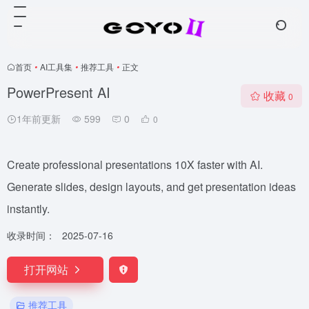
首页
•
AI工具集
•
推荐工具
•
正文
PowerPresent AI
收藏
0
1年前更新
599
0
0
Create professional presentations 10X faster with AI.
Generate slides, design layouts, and get presentation ideas
instantly.
收录时间：
2025-07-16
打开网站
推荐工具