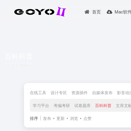
首页
Mac软
百科科普
共 17 篇网址
在线工具
设计专区
资源插件
自媒体发布
影音动
学习平台
考编考研
试卷题库
百科科普
文库文
排序
发布
更新
浏览
点赞