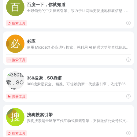
百度一下，你就知道
全球领先的中文搜索引擎、致力于让网民更便捷地获取信息，找到所求。百度超过千亿的中文网页数据库，可以瞬间找到相关的搜索结果。
搜索工具
必应
使用 Microsoft 必应进行搜索，并利用 AI 的强大功能查找信息、浏览网页、图像、视频、地图等。为永远充满好奇心的人提供的智能搜索引擎。
搜索工具
360搜索，SO靠谱
360搜索是安全、精准、可信赖的新一代搜索引擎，依托于360母品牌的安全优势，全面拦截各类钓鱼欺诈等恶意网站，提供更放心的搜索服务。 360搜索 so靠谱。
搜索工具
搜狗搜索引擎
搜狗搜索是全球第三代互动式搜索引擎，支持微信公众号和文章搜索、知乎搜索、英文搜索及翻译等，通过自主研发的人工智能算法为用户提供专业、精准、便捷的搜索服务。
搜索工具