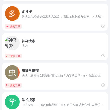
多搜搜
多搜搜为您提供搜索工具聚合，包括无版权图片搜索、人工智能图片搜索，Gif搜索，图标搜索，电影海报搜索，无版权免费图片搜索，学习搜索，课程搜索，学术搜索，图书搜索，问答搜索，乐谱搜索，娱乐搜索，视频搜索，影视搜索，购物搜索，直播搜索，网盘搜索，企业查询，政府搜索，域名搜索，招聘搜索。
搜索工具
神马搜索
搜索
搜索工具
虫部落快搜
快搜！虫部落全网独家首发出品！为你聚合Google,百度,必应等国内外综合搜索和学术,资源,专业领域知识等垂直搜索和 AI搜索。精准搜索,便捷交互！是你的网络搜索第一站！
搜索工具
学术搜索
学术搜索——虫部落出品!为广大科研工作者,高校学生,以及学术爱好者提供方便、权威的学术搜索入口,是你的学术搜索第一站!