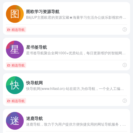
图欧学习资源导航
B站UP主图欧君的资源宝藏★海量学习生活办公娱乐影视软件游戏等资源免费分享★
精选导航
星书签导航
星书签导航聚合全网1000+优质站点，每日更新维护的智能网址导航平台。精准分类影视资源、设计素材、在线工具等多个领域，提供独家资源与访问直通车，助您快速获取豆瓣高分影视/设计师必备工具/办公效率神器，点击体验高效网络导航服务！
精选导航
快导航网
快导航网(www.hifast.cn)-站在前方,为你导航，一个全人工编辑的开放式网站分类目录，在这里汇聚了网上较为优秀的网站，目的是满足用户日常的网址导航需求，帮助用户发现更多有趣的网站，旨在打造高质量导航分类目录网站！
精选导航
迷鹿导航
迷鹿导航，致力于为用户提供方便快捷实用的网址导航服务，帮助用户快速访问常用网站，满足用户的上网需求！收录的网站涵盖了生活服务、实用工具、资源发现、AI领域、 影音娱乐、设计灵感、站长工具、开发资源、探索发现等多个领域，让您的上网体验更加丰富多彩！