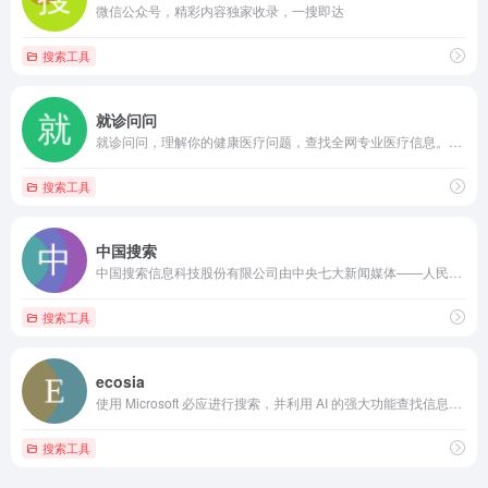
微信公众号，精彩内容独家收录，一搜即达
搜索工具
就诊问问
就诊问问，理解你的健康医疗问题，查找全网专业医疗信息。支持疾病、药品、医院、医生等常用医疗场景的搜索查询，致力于提供简洁可信的医疗信息内容。
搜索工具
中国搜索
中国搜索信息科技股份有限公司由中央七大新闻媒体——人民日报、新华社、中央电视台、光明日报、经济日报、中国日报和中新社联手创办。中国搜索拥有良好的政府关系、广泛的社会关系、丰富的原创新闻信息资源和国家权威搜索引擎的品质品牌，具有巨大的发展潜力。中国搜索坚持“以服务国家和社会为己任，以满足用户需求为追求”作为发展理念，致力于为社会公众提供权威、丰富、便捷的搜索产品和应用服务。
搜索工具
ecosia
使用 Microsoft 必应进行搜索，并利用 AI 的强大功能查找信息、浏览网页、图像、视频、地图等。为永远充满好奇心的人提供的智能搜索引擎。
搜索工具